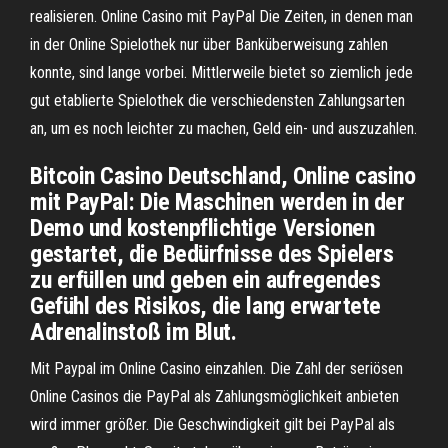
realisieren. Online Casino mit PayPal Die Zeiten, in denen man
in der Online Spielothek nur über Banküberweisung zahlen
konnte, sind lange vorbei. Mittlerweile bietet so ziemlich jede
gut etablierte Spielothek die verschiedensten Zahlungsarten
an, um es noch leichter zu machen, Geld ein- und auszuzahlen.
Bitcoin Casino Deutschland, Online casino
mit PayPal: Die Maschinen werden in der
Demo und kostenpflichtige Versionen
gestartet, die Bedürfnisse des Spielers
zu erfüllen und geben ein aufregendes
Gefühl des Risikos, die lang erwartete
Adrenalinstoß im Blut.
Mit Paypal im Online Casino einzahlen. Die Zahl der seriösen
Online Casinos die PayPal als Zahlungsmöglichkeit anbieten
wird immer größer. Die Geschwindigkeit gilt bei PayPal als