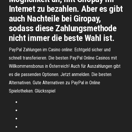
Internet zu bezahlen. Aber es gibt
auch Nachteile bei Giropay,
sodass diese Zahlungsmethode
nicht immer die beste Wahl ist.
PayPal Zahlungen im Casino online: Echtgeld sicher und
schnell transferieren. Die besten PayPal Online Casinos mit
Willkommensbonus in Österreich! Auch für Auszahlungen gibt
es die passenden Optionen. Jetzt anmelden. Die besten
Alternativen. Gute Alternativen zu PayPal in Online
Spielotheken. Glücksspiel