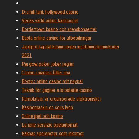
Dru hill tank hollywood casino
Vegas värld online kasinospel
Bordertown kasino och arenakonserter
Bästa online casino för utbetalningar
Jackpot kapital kasino ingen insättning bonuskoder
2021
Pai gow poker joker regler
Casino i niagara faller usa
Bestes online casino mit paypal
Teknik för gagner a la bataille casino
Ramplatser är organiserade elektroniskt i
Kasinomaskin en sous lyon
Onlinespel och kasino
Le iene servizio spelautomat
Räknas spelvinster som inkomst