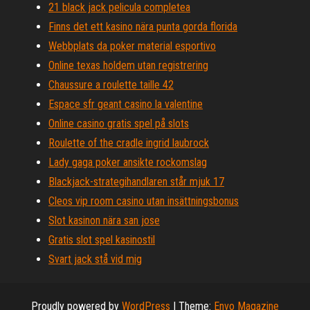
21 black jack pelicula completea
Finns det ett kasino nära punta gorda florida
Webbplats da poker material esportivo
Online texas holdem utan registrering
Chaussure a roulette taille 42
Espace sfr geant casino la valentine
Online casino gratis spel på slots
Roulette of the cradle ingrid laubrock
Lady gaga poker ansikte rockomslag
Blackjack-strategihandlaren står mjuk 17
Cleos vip room casino utan insättningsbonus
Slot kasinon nära san jose
Gratis slot spel kasinostil
Svart jack stå vid mig
Proudly powered by
WordPress
|
Theme:
Envo Magazine