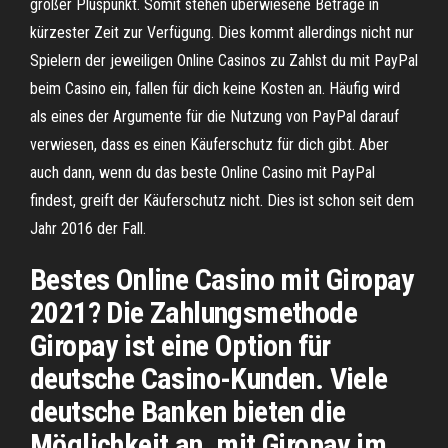
großer Pluspunkt. Somit stehen überwiesene Beträge in
kürzester Zeit zur Verfügung. Dies kommt allerdings nicht nur
Spielern der jeweiligen Online Casinos zu Zahlst du mit PayPal
beim Casino ein, fallen für dich keine Kosten an. Häufig wird
als eines der Argumente für die Nutzung von PayPal darauf
verwiesen, dass es einen Käuferschutz für dich gibt. Aber
auch dann, wenn du das beste Online Casino mit PayPal
findest, greift der Käuferschutz nicht. Dies ist schon seit dem
Jahr 2016 der Fall.
Bestes Online Casino mit Giropay
2021? Die Zahlungsmethode
Giropay ist eine Option für
deutsche Casino-Kunden. Viele
deutsche Banken bieten die
Möglichkeit an, mit Giropay im