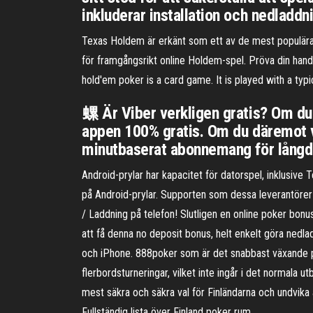
inkluderar installation och nedladd
Texas Holdem är erkänt som ett av de mest populära 
för framgångsrikt online Holdem-spel. Pröva din ha
hold'em poker is a card game. It is played with a typ
螺 Är Viber verkligen gratis? Om du
appen 100% gratis. Om du däremot v
minutbaserat abonnemang för långdis
Android-prylar har kapacitet för datorspel, inklusive
på Android-prylar. Supporten som dessa leverantörer 
/ Laddning på telefon! Slutligen en online poker bonus
att få denna no deposit bonus, helt enkelt göra nedla
och iPhone. 888poker som är det snabbast växande p
flerbordsturneringar, vilket inte ingår i det normala
mest säkra och säkra val för Finländarna och undvika
Fullständig lista över Finland poker rum