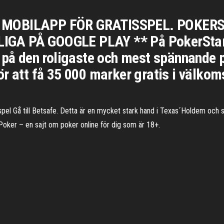
N MOBILAPP FÖR GRATISSPEL. POKER
GA PÅ GOOGLE PLAY ** På PokerStars
e på den roligaste och mest spännande
r att få 35 000 marker gratis i välkom
 spel Gå till Betsafe. Detta är en mycket stark hand i Texas´Holdem oc
oker – en sajt om poker online för dig som är 18+.