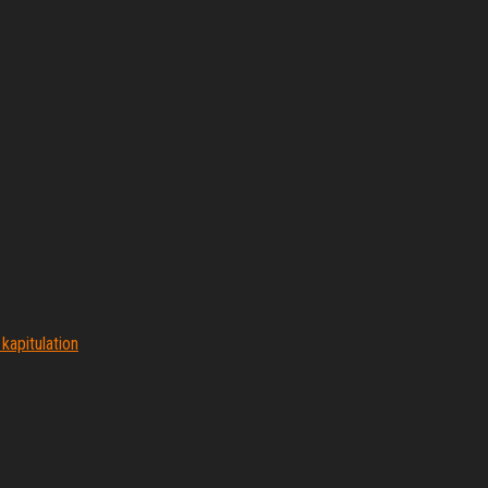
kapitulation