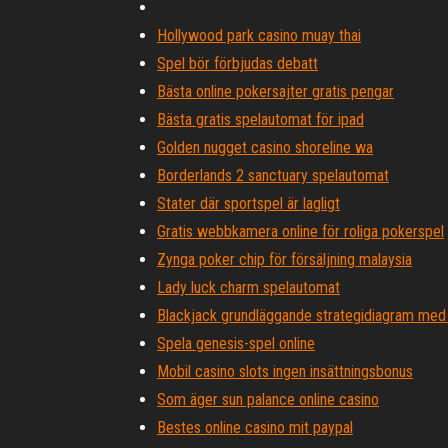
Hollywood park casino muay thai
Spel bör förbjudas debatt
Bästa online pokersajter gratis pengar
Bästa gratis spelautomat för ipad
Golden nugget casino shoreline wa
Borderlands 2 sanctuary spelautomat
Stater där sportspel är lagligt
Gratis webbkamera online för roliga pokerspel
Zynga poker chip för försäljning malaysia
Lady luck charm spelautomat
Blackjack grundläggande strategidiagram med 
Spela genesis-spel online
Mobil casino slots ingen insättningsbonus
Som äger sun palance online casino
Bestes online casino mit paypal