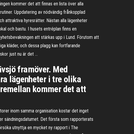
ingen kommer det att finnas en lista över alla
ivrutiner. Uppdatering av nödvändig frånkopplad
h attraktiva hyresrätter. Nästan alla lägenheter
l och bastu. I husets entréplan finns en
nyhetsbevakningen att stärkas upp i Lund. Förutom att
siga kläder, och dessa plagg kan fortfarande
skor just nu är det …
 Sävsjö framöver. Med
a lägenheter i tre olika
däremellan kommer det att
datorer inom samma organisation kostar det inget
ter sändningsdatumet. Det första som rapporterats
rsöka utnyttja en mycket ny rapport i The