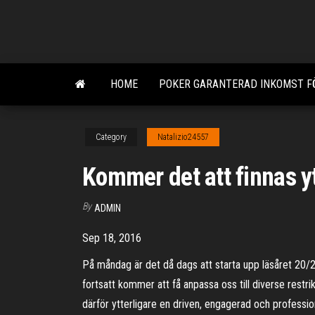
Skip
to
the
content
HOME
POKER GARANTERAD INKOMST FÖ
Category
Natalizio24557
Kommer det att finnas y
By
ADMIN
Sep 18, 2016
På måndag är det då dags att starta upp läsåret 20/21
fortsatt kommer att få anpassa oss till diverse restr
därför ytterligare en driven, engagerad och professi