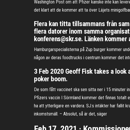
Washington Post om att Pfizer kanske inte kan lever
det klart att de kommer att ta över Läjets minigolfba
Flera kan titta tillsammans från sa
flera datorer inom samma organisati
konferens@skr.se. Länken kommer at
Hamburgarspecialisterna på Zup burger kommer under 
någon av deras foodtrucks i centrum kommer det inte 
3 Feb 2020 Geoff Fisk takes a look a
poker boom.
De som fått vaccinet ska sen sitta ner i 15 minuter i
Pfizers vaccin I Sörmland kommer det finnas totalt 
ha att ytterligare en vardera. SJ:s intäkter har falli
inkomstsmäll. – Absolut, så är det, säger
Feb 17, 2021 · Kommissionen