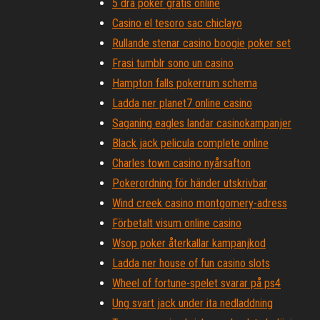
5 dra poker gratis online
Casino el tesoro sac chiclayo
Rullande stenar casino boogie poker set
Frasi tumblr sono un casino
Hampton falls pokerrum schema
Ladda ner planet7 online casino
Saganing eagles landar casinokampanjer
Black jack pelicula complete online
Charles town casino nyårsafton
Pokerordning för händer utskrivbar
Wind creek casino montgomery-adress
Förbetalt visum online casino
Wsop poker återkallar kampanjkod
Ladda ner house of fun casino slots
Wheel of fortune-spelet svarar på ps4
Ung svart jack under ita nedladdning