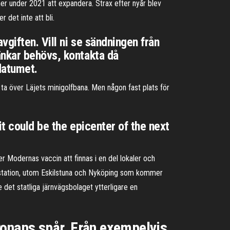
r under 2021 att expandera. Strax efter nyår blev
 det inte att bli.
giften. Vill ni se sändningen från
änkar behövs, kontakta då
datumet.
a över Läjets minigolfbana. Men någon fast plats för
t could be the epicenter of the next
er Modernas vaccin att finnas i en del lokaler och
n station, utom Eskilstuna och Nyköping som kommer
e det statliga järnvägsbolaget ytterligare en
ronans spår. Från exempelvis