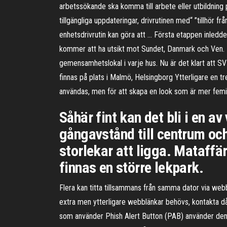
arbetssökande ska komma till arbete eller utbildning p
tillgängliga uppdateringar, drivrutinen med“ ”tillhör 
enhetsdrivrutin kan göra att … Första etappen inledde
kommer att ha utsikt mot Sundet, Danmark och Ven. D
gemensamhetslokal i varje hus. Nu är det klart att S
finnas på plats i Malmö, Helsingborg Ytterligare en t
användas, men för att skapa en look som är mer femini
Såhär fint kan det bli i en a
gångavstånd till centrum och
storlekar att ligga. Mataffä
finnas en större lekpark.
Flera kan titta tillsammans från samma dator via webb
extra men ytterligare webblänkar behövs, kontakta d
som använder Phish Alert Button (PAB) använder den 