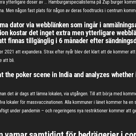
era ytterligare doser av … Hamburgarspecialisterna på Zup burger komme
na. Men någon fast plats för någon av deras foodtrucks i centrum kommer
mma dator via webblänken som ingår i anmälningsav
on kostar det inget extra men ytterligare webbl
t finnas tillgänglig i 6 månader efter sändnings
2021 att expandera. Strax efter nyår blev det klart att de kommer att t
att bli.
t the poker scene in India and analyzes whether i
nnan det är dags att lämna lokalen, via utgången. Till att börja med komm
elva lokaler för massvaccinationen. Alla kommuner i länet kommer ha e
t kraftigt under pandemin – och regeringens nya restriktioner kommer att g
 varnar samtidigt för bedrägerier i co