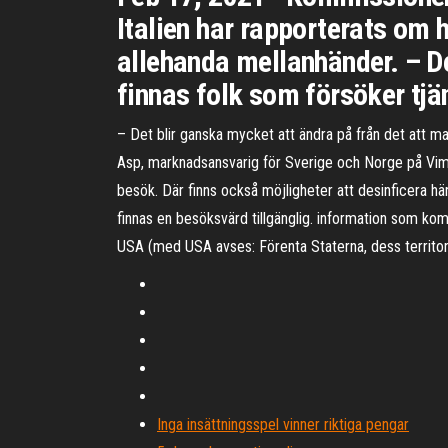
Italien har rapporterats om h
allehanda mellanhänder. – De
finnas folk som försöker tjä
– Det blir ganska mycket att ändra på från det att ma
Asp, marknadsansvarig för Sverige och Norge på Vimek
besök. Där finns också möjligheter att desinficera h
finnas en besöksvärd tillgänglig. information som kom
USA (med USA avses: Förenta Staterna, dess territorie
Inga insättningsspel vinner riktiga pengar