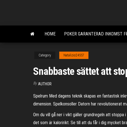
Skip
to
the
content
HOME
POKER GARANTERAD INKOMST FÖ
Category
Natalizio24557
Snabbaste sättet att st
By
AUTHOR
Spelrum Med dagens teknik skapas en fantastisk inlevel
dimension. Spelkonsoller Datorn har revolutionerat m
Om du vill gå ner i vikt gäller grundregeln att stoppa
det som är kaloririkt. Se till att du får i dig mycket 