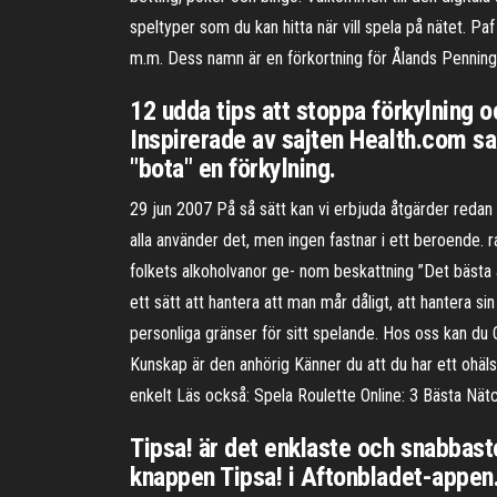
speltyper som du kan hitta när vill spela på nätet. P
m.m. Dess namn är en förkortning för Ålands Penning
12 udda tips att stoppa förkylning oc
Inspirerade av sajten Health.com sa
"bota" en förkylning.
29 jun 2007 På så sätt kan vi erbjuda åtgärder reda
alla använder det, men ingen fastnar i ett beroende
folkets alkoholvanor ge- nom beskattning ”Det bästa är
ett sätt att hantera att man mår dåligt, att hantera 
personliga gränser för sitt spelande. Hos oss kan du O
Kunskap är den anhörig Känner du att du har ett ohäls
enkelt Läs också: Spela Roulette Online: 3 Bästa Nätc
Tipsa! är det enklaste och snabbaste 
knappen Tipsa! i Aftonbladet-appen.