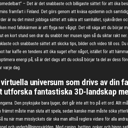
omedelbart” – Det är det snabbaste och billigaste sättet för att öka best
mins framfart i Finland. Det görs genom att kväsa epidemin och samtid
rder är nu det minst jobbiga sättet att säkra att samhället, sjukvården o
en med fallskärmen är att flyga ner vågigt. Det vill säga att du börjar m
 ut en kort stund sen drar du snabbt ner musen igen så du siktar rakt ner.
laste och snabbaste sättet att skicka tips, bilder och video till oss. Du
ot har kaffe en tendens att öka suget efter något, istället för att hä
optimera energi på, så är det dags att du också börjar ta del av dess för
r varje dag.
 virtuella universum som drivs av din
att utforska fantastiska 3D-landskap m
rna. Den psyksjuke bara ljuger, det går inte att tro på ett ord. Allt må
främst måste man sluta att spela, sedan kanske man måste söka ytterligar
. Så nu när man misslyckats där ska man alltså reglera vidare för alla andr
 spel och underhållningsvärlden. Med casino, betting, poker och bingo sa