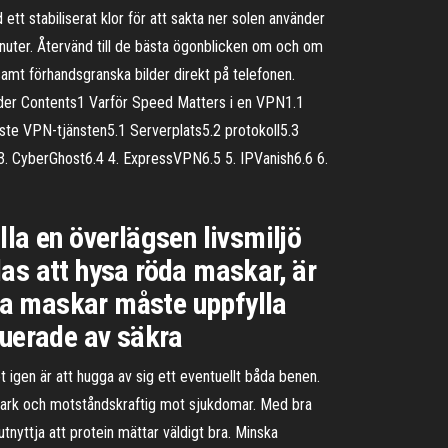
 ett stabiliserat klor för att sakta ner solen använder
 minuter. Återvänd till de bästa ögonblicken om och om
amt förhandsgranska bilder direkt på telefonen.
lder Contents1 Varför Speed Matters i en VPN1.1
ste VPN-tjänsten5.1 Serverplats5.2 protokoll5.3
3. CyberGhost6.4 4. ExpressVPN6.5 5. IPVanish6.6 6.
la en överlägsen livsmiljö
as att hysa röda maskar, är
öda maskar måste uppfylla
ruerade av säkra
t igen är att hugga av sig ett eventuellt båda benen.
 stark och motståndskraftig mot sjukdomar. Med bra
utnyttja att protein mättar väldigt bra. Minska