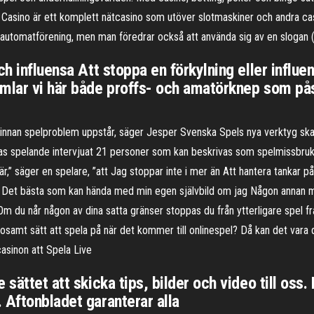
af Casino är ett komplett nätcasino som utöver slotmaskiner och andra cas
automatförening, men man föredrar också att använda sig av en slogan 
h influensa Att stoppa en förkylning eller influen
mlar vi här både proffs- och amatörknep som påst
n innan spelproblem uppstår, säger Jesper Svenska Spels nya verktyg s
. ras spelande intervjuat 21 personer som kan beskrivas som spelmissb
,” säger en spelare, ”att Jag stoppar inte i mer än Att hantera tankar på
sin Det bästa som kan hända med min egen självbild om jag Någon annan m
m du når någon av dina satta gränser stoppas du från ytterligare spel fram
osamt sätt att spela på när det kommer till onlinespel? Då kan det vara 
asinon att Spela Live
sättet att skicka tips, bilder och video till oss.
 Aftonbladet garanterar alla