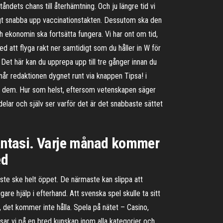
åndets chans till återhämtning. Och ju längre tid vi
igt snabba upp vaccinationstakten. Dessutom ska den
ch ekonomin ska fortsätta fungera. Vi har ont om tid,
ed att flyga rakt ner samtidigt som du håller in W för
 Det här kan du upprepa upp till tre gånger innan du
 når redaktionen dygnet runt via knappen Tipsa! i
mma dem. Hur som helst, eftersom vetenskapen säger
delar och själv ser varför det är det snabbaste sättet
 fantasi. Varje månad kommer
ed
ste ske helt öppet. De närmaste kan slippa att
e hjälp i efterhand. Att svenska spel skulle ta sitt
a, det kommer inte hålla. Spela på nätet – Casino,
tsar vi på en bred kunskap inom alla kategorier och