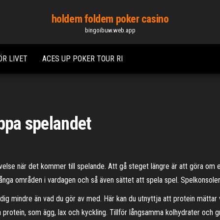
holdem foldem poker casino
bingoibuw.web.app
R LIVET
ACES UP POKER TOUR RI
oppa spelandet
se när det kommer till spelande. Att gå steget längre är att göra om ett 
ånga områden i vardagen och så även sättet att spela spel. Spelkonsoler
 i dig mindre än vad du gör av med. Här kan du utnyttja att protein mättar
bra protein, som ägg, lax och kyckling. Tillför långsamma kolhydrater och g