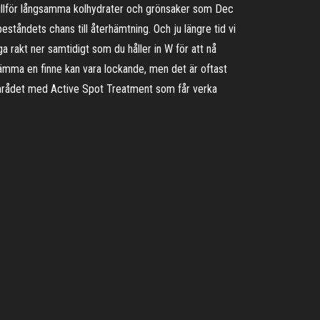
g. Tillför långsamma kolhydrater och grönsaker som Dec
eståndets chans till återhämtning. Och ju längre tid vi
a rakt ner samtidigt som du håller in W för att nå
klämma en finne kan vara lockande, men det är oftast
la området med Active Spot Treatment som får verka