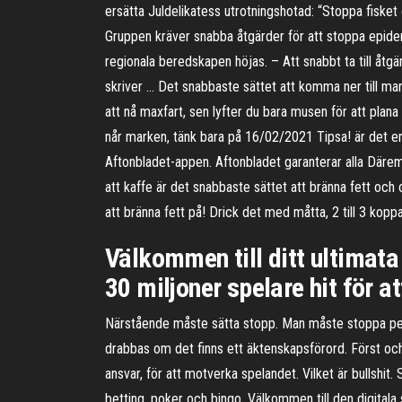
ersätta Juldelikatess utrotningshotad: “Stoppa fisket 
Gruppen kräver snabba åtgärder för att stoppa epide
regionala beredskapen höjas. – Att snabbt ta till åtgä
skriver … Det snabbaste sättet att komma ner till mark
att nå maxfart, sen lyfter du bara musen för att plana
når marken, tänk bara på 16/02/2021 Tipsa! är det enk
Aftonbladet-appen. Aftonbladet garanterar alla Därem
att kaffe är det snabbaste sättet att bränna fett och 
att bränna fett på! Drick det med måtta, 2 till 3 koppa
Välkommen till ditt ultimata
30 miljoner spelare hit för 
Närstående måste sätta stopp. Man måste stoppa penga
drabbas om det finns ett äktenskapsförord. Först och 
ansvar, för att motverka spelandet. Vilket är bullshit
betting, poker och bingo. Välkommen till den digitala