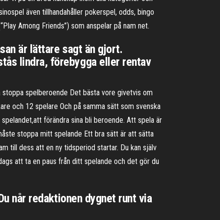
inospel även tillhandahåller pokerspel, odds, bingo
(“Play Among Friends”) som anspelar på nam net.
san är lättare sagt än gjort.
ås lindra, förebygga eller rentav
ka stoppa spelberoende Det bästa vore givetvis om
rukare och 12 spelare Och på samma sätt som svenska
 spelandet,att förändra sina bli beroende. Att spela är
åste stoppa mitt spelande Ett bra sätt är att sätta
 till dess att en ny tidsperiod startar. Du kan själv
dags att ta en paus från ditt spelande och det gör du
 Du når redaktionen dygnet runt via