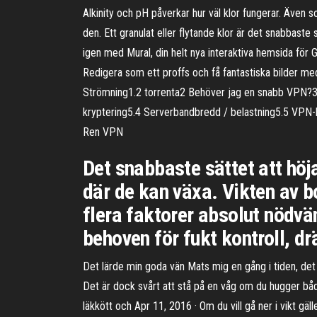
Alkinity och pH påverkar hur väl klor fungerar. Även so
den. Ett granulat eller flytande klor är det snabbaste 
igen med Mural, din helt nya interaktiva hemsida för
Redigera som ett proffs och få fantastiska bilder m
Strömning1.2 torrenta2 Behöver jag en snabb VPN?3 
kryptering5.4 Serverbandbredd / belastning5.5 VPN-
Ren VPN
Det snabbaste sättet att höj
där de kan växa. Vikten av b
flera faktorer absolut nödvä
behoven för fukt kontroll, d
Det lärde min goda vän Mats mig en gång i tiden, det 
Det är dock svårt att stå på en våg om du hugger båd
läkkött och Apr 11, 2016 · Om du vill gå ner i vikt gä