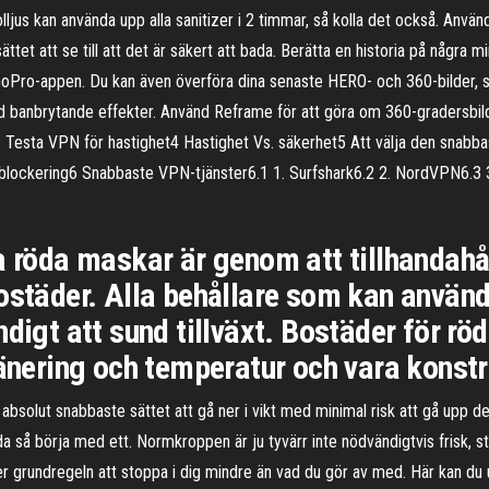
lljus kan använda upp alla sanitizer i 2 timmar, så kolla det också. Använd
sättet att se till att det är säkert att bada. Berätta en historia på några
 GoPro-appen. Du kan även överföra dina senaste HERO- och 360-bilder, s
ed banbrytande effekter. Använd Reframe för att göra om 360-gradersbi
Testa VPN för hastighet4 Hastighet Vs. säkerhet5 Att välja den snabba
blockering6 Snabbaste VPN-tjänster6.1 1. Surfshark6.2 2. NordVPN6.3 
a röda maskar är genom att tillhandahål
ostäder. Alla behållare som kan använd
ndigt att sund tillväxt. Bostäder för r
ränering och temperatur och vara konst
absolut snabbaste sättet att gå ner i vikt med minimal risk att gå upp de
a så börja med ett. Normkroppen är ju tyvärr inte nödvändigtvis frisk,
ller grundregeln att stoppa i dig mindre än vad du gör av med. Här kan du 