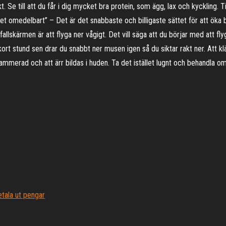
kt. Se till att du får i dig mycket bra protein, som ägg, lax och kycklin
et omedelbart” – Det är det snabbaste och billigaste sättet för att öka b
lskärmen är att flyga ner vågigt. Det vill säga att du börjar med att flyg
 kort stund sen drar du snabbt ner musen igen så du siktar rakt ner. Att 
inflammerad och att ärr bildas i huden. Ta det istället lugnt och behand
etala ut pengar